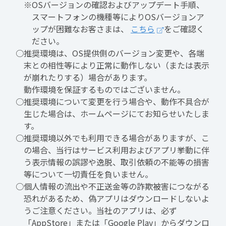
※OSバージョンの確認およびアップデート手順、
スマートフォンの機種等によりOSバージョンア
ップが困難なお客さまは、
こちら
をご確認く
ださい。
○推奨環境は、OS提供側のバージョン変更や、各端
末との相性等により正常に動作しない（または表示
が崩れたりする）場合があります。
動作環境を保証するものではございません。
○推奨環境について変更を行う場合や、動作不具合が
生じた場合は、ホームページにてお知らせいたしま
す。
○推奨環境以外でも利用できる場合がありますが、こ
の場合、当行はサービス利用およびアプリ挙動に伴
う表示情報の誤謬や逸脱、取引依頼の不能等の損害
等について一切責任を負いません。
○個人情報の流出や不正送金等の詐欺被害につながる
恐れがあるため、偽アプリはダウンロードしないよ
うご注意ください。当社のアプリは、必ず
「AppStore」または「Google Play」からダウンロ