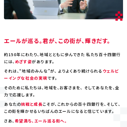
エールが巡る。君が、この街が、輝きだす。
約150年にわたり、地域とともに歩んできた
私たち百十四銀行
には、
めざす姿
があります。
それは、“地域のみんな”が、
よりよくあり続けられる
ウェルビ
ーイングな社会の実現
です。
そのために私たちは、地域を、お客さまを、
そしてあなたを、全
力で応援します。
あなたの
挑戦と成長
こそが、これからの百十四銀行を、
そして、
この街を輝かせるいちばんのエールになると信じています。
さあ、
希望満ち、エール巡る街へ。