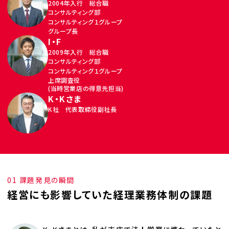
2004年入行 総合職
コンサルティング部
コンサルティング１グループ
グループ長
I・F
2009年入行 総合職
コンサルティング部
コンサルティング１グループ
上席調査役
(当時営業店の得意先担当)
K・Kさま
K社 代表取締役副社長
01 課題発見の瞬間
経営にも影響していた経理業務体制の課題