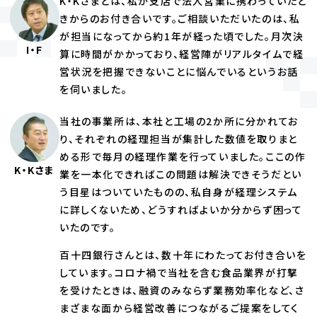
K・Kさまとは、私が支店で法人営業に携わっていたと
きからのお付き合いです。ご相談いただいたのは、私
が担当になってから約1年が経った頃でした。月次決
I・F
算に時間がかかっており、経営陣がリアルタイムで経
営状況を把握できないことに悩んでいるというお話
を伺いました。
当社の事業所は、本社と工場の2か所に分かれてお
り、それぞれの経理担当が集計した数値を取りまと
める形で毎月の経理作業を行っていました。ここの作
K・Kさま
業を一本化できればこの問題は解決できそうだとい
う目星はついていたものの、私自身が経理システム
に詳しくないため、どうすればよいか分からず困って
いたのです。
百十四銀行さんとは、数十年にわたってお付き合いを
しています。コロナ禍で当社を含む食品業界が打撃
を受けたときは、融資のみならず業務効率化など、さ
まざまな面から経営改善につながるご提案をしてく