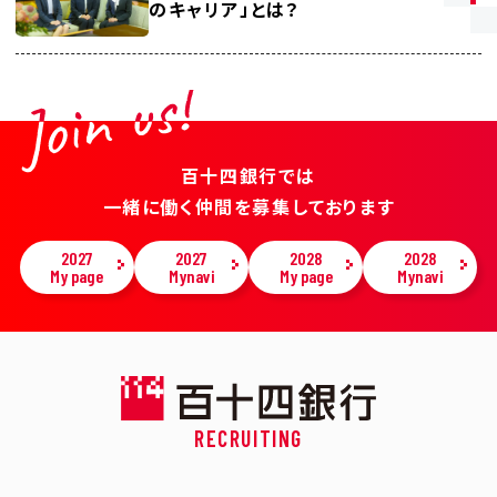
のキャリア」とは？
百十四銀行では
⼀緒に働く仲間を募集しております
2027
2027
2028
2028
My page
Mynavi
My page
Mynavi
RECRUITING