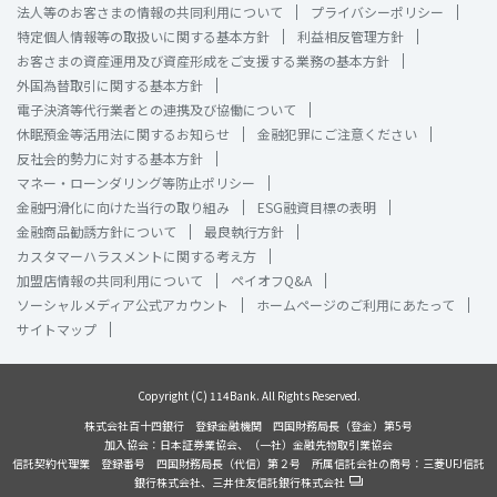
法人等のお客さまの情報の共同利用について
プライバシーポリシー
特定個人情報等の取扱いに関する基本方針
利益相反管理方針
お客さまの資産運用及び資産形成をご支援する業務の基本方針
外国為替取引に関する基本方針
電子決済等代行業者との連携及び協働について
休眠預金等活用法に関するお知らせ
金融犯罪にご注意ください
反社会的勢力に対する基本方針
マネー・ローンダリング等防止ポリシー
金融円滑化に向けた当行の取り組み
ESG融資目標の表明
金融商品勧誘方針について
最良執行方針
カスタマーハラスメントに関する考え方
加盟店情報の共同利用について
ペイオフQ&A
ソーシャルメディア公式アカウント
ホームページのご利用にあたって
サイトマップ
Copyright (C) 114Bank. All Rights Reserved.
株式会社百十四銀行 登録金融機関 四国財務局長（登金）第5号
加入協会：日本証券業協会、（一社）金融先物取引業協会
信託契約代理業 登録番号 四国財務局長（代信）第２号 所属信託会社の商号：三菱UFJ信託
銀行株式会社、三井住友信託銀行株式会社