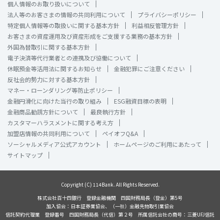
個人情報のお取り扱いについて
法人等のお客さまの情報の共同利用について
プライバシーポリシー
特定個人情報等の取扱いに関する基本方針
利益相反管理方針
お客さまの資産運用及び資産形成をご支援する業務の基本方針
外国為替取引に関する基本方針
電子決済等代行業者との連携及び協働について
休眠預金等活用法に関するお知らせ
金融犯罪にご注意ください
反社会的勢力に対する基本方針
マネー・ローンダリング等防止ポリシー
金融円滑化に向けた当行の取り組み
ESG融資目標の表明
金融商品勧誘方針について
最良執行方針
カスタマーハラスメントに関する考え方
加盟店情報の共同利用について
ペイオフQ&A
ソーシャルメディア公式アカウント
ホームページのご利用にあたって
サイトマップ
Copyright (C) 114Bank. All Rights Reserved.
株式会社百十四銀行 登録金融機関 四国財務局長（登金）第5号
加入協会：日本証券業協会、（一社）金融先物取引業協会
信託契約代理業 登録番号 四国財務局長（代信）第２号 所属信託会社の商号：三菱UFJ信託