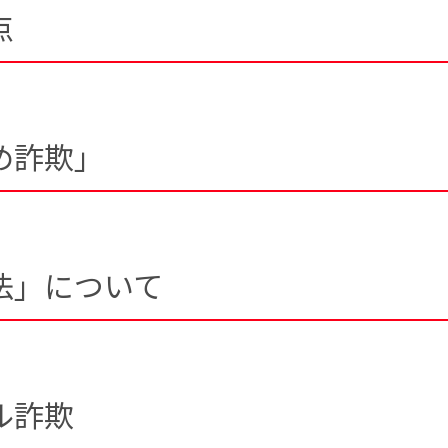
点
め詐欺」
法」について
ル詐欺