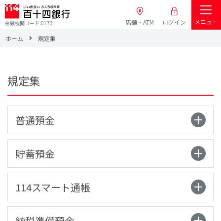
メニュー
店舗・ATM
ログイン
金融機関コード:0173
ホーム
規定集
規定集
普通預金
貯蓄預金
114スマート通帳
納税準備預金