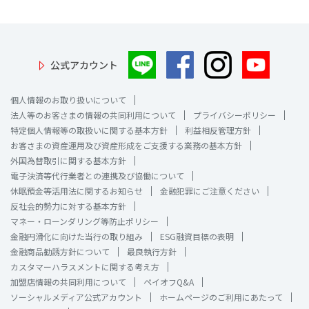
公式アカウント
個人情報のお取り扱いについて
法人等のお客さまの情報の共同利用について
プライバシーポリシー
特定個人情報等の取扱いに関する基本方針
利益相反管理方針
お客さまの資産運用及び資産形成をご支援する業務の基本方針
外国為替取引に関する基本方針
電子決済等代行業者との連携及び協働について
休眠預金等活用法に関するお知らせ
金融犯罪にご注意ください
反社会的勢力に対する基本方針
マネー・ローンダリング等防止ポリシー
金融円滑化に向けた当行の取り組み
ESG融資目標の表明
金融商品勧誘方針について
最良執行方針
カスタマーハラスメントに関する考え方
加盟店情報の共同利用について
ペイオフQ&A
ソーシャルメディア公式アカウント
ホームページのご利用にあたって