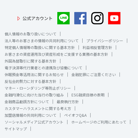
公式アカウント
個人情報のお取り扱いについて
法人等のお客さまの情報の共同利用について
プライバシーポリシー
特定個人情報等の取扱いに関する基本方針
利益相反管理方針
お客さまの資産運用及び資産形成をご支援する業務の基本方針
外国為替取引に関する基本方針
電子決済等代行業者との連携及び協働について
休眠預金等活用法に関するお知らせ
金融犯罪にご注意ください
反社会的勢力に対する基本方針
マネー・ローンダリング等防止ポリシー
金融円滑化に向けた当行の取り組み
ESG融資目標の表明
金融商品勧誘方針について
最良執行方針
カスタマーハラスメントに関する考え方
加盟店情報の共同利用について
ペイオフQ&A
ソーシャルメディア公式アカウント
ホームページのご利用にあたって
サイトマップ