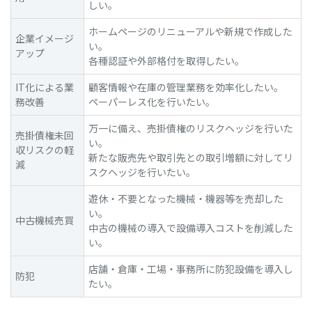
しい。
ホームページのリニューアルや新規で作成した
企業イメージ
い。
アップ
各種認証や外部格付を取得したい。
IT化による業
顧客情報や在庫の管理業務を効率化したい。
務改善
ペーパーレス化を行いたい。
万一に備え、売掛債権のリスクヘッジを行いた
売掛債権未回
い。
収リスクの軽
新たな販売先や取引先との取引増額に対してリ
減
スクヘッジを行いたい。
遊休・不要となった機械・機器等を売却した
い。
中古機械売買
中古の機械の導入で設備導入コストを削減した
い。
店舗・倉庫・工場・事務所に防犯設備を導入し
防犯
たい。