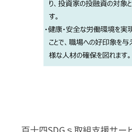
百十四SDGｓ取組支援サー