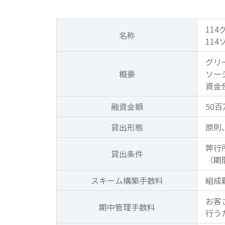
11
名称
11
グリ
概要
ソー
資金
融資金額
50
貸出形態
原則
弊行
貸出条件
（期
スキーム
構築手数料
組成
お客
期中管理
手数料
行う