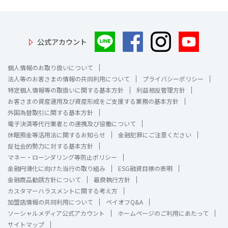
公式アカウント
個人情報のお取り扱いについて
法人等のお客さまの情報の共同利用について
プライバシーポリシー
特定個人情報等の取扱いに関する基本方針
利益相反管理方針
お客さまの資産運用及び資産形成をご支援する業務の基本方針
外国為替取引に関する基本方針
電子決済等代行業者との連携及び協働について
休眠預金等活用法に関するお知らせ
金融犯罪にご注意ください
反社会的勢力に対する基本方針
マネー・ローンダリング等防止ポリシー
金融円滑化に向けた当行の取り組み
ESG融資目標の表明
金融商品勧誘方針について
最良執行方針
カスタマーハラスメントに関する考え方
加盟店情報の共同利用について
ペイオフQ&A
ソーシャルメディア公式アカウント
ホームページのご利用にあたって
サイトマップ