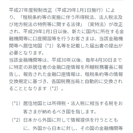
平成27年度税制改正（平成29年1月1日施行）によ
り、「租税条約等の実施に伴う所得税法、法人税法及
び地方税法の特例等に関する法律」（実特法）が改正
され、平成29年1月1日以後、新たに国内に所在する金
融機関等に口座開設等を行うお客さまは、当該金融機
関等へ居住地国（*1）名等を記載した届出書の提出が
必要となります。
当該金融機関等は、平成30年以後、毎年4月30日まで
に特定の非居住者の金融口座情報を所轄税務署長に報
告し、報告された金融口座情報は、租税条約等の情報
交換規定に基づき、各国税務当局と自動的に交換され
ることとなります（*2）。
（*1）
居住地国とは所得税・法人税に相当する税をお
客さまが納めるべき国を指します。
（*2）
日本から外国に対して情報提供を行うととも
に、外国から日本に対し、その国の金融機関等