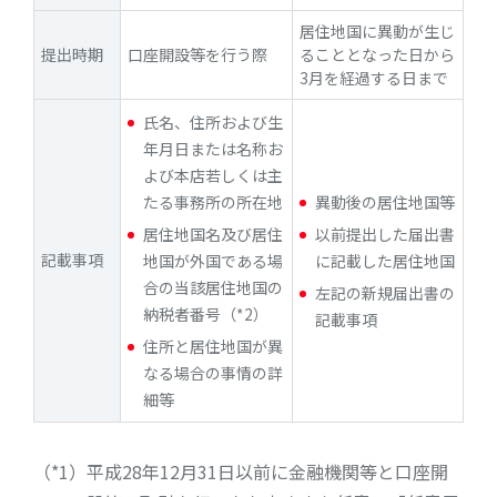
居住地国に異動が生じ
提出時期
口座開設等を行う際
ることとなった日から
3月を経過する日まで
氏名、住所および生
年月日または名称お
よび本店若しくは主
たる事務所の所在地
異動後の居住地国等
居住地国名及び居住
以前提出した届出書
記載事項
地国が外国である場
に記載した居住地国
合の当該居住地国の
左記の新規届出書の
納税者番号（*2）
記載事項
住所と居住地国が異
なる場合の事情の詳
細等
（*1）
平成28年12月31日以前に金融機関等と口座開