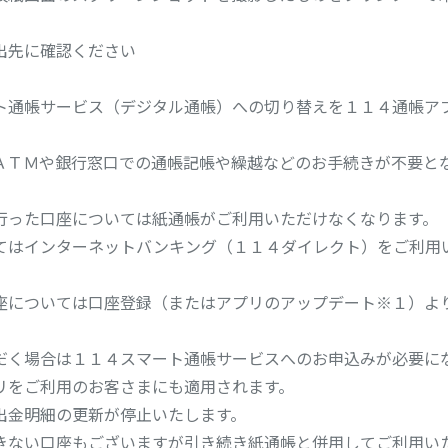
出先に確認ください
ト通帳サービス（デジタル通帳）への切り替えを１１４通帳ア
ＡＴＭや銀行窓口での通帳記帳や繰越などのお手続きが不要と
行った口座については紙通帳がご利用いただけなくなります。
てはインターネットバンキング（１１４ダイレクト）をご利用
座については口座登録（またはアプリのアップデート※１）よ
だく場合は１１４スマート通帳サービスへのお申込みが必要に
リをご利用のお客さまにも適用されます。
出金明細の更新が停止いたします。
きない口座もございますが引き続き紙通帳と併用してご利用い