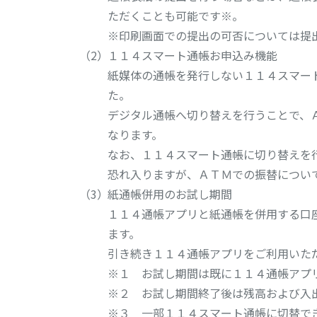
ただくことも可能です※。
※印刷画面での提出の可否については提
１１４スマート通帳お申込み機能
紙媒体の通帳を発行しない１１４スマー
た。
デジタル通帳へ切り替えを行うことで、
なります。
なお、１１４スマート通帳に切り替えを
恐れ入りますが、ＡＴＭでの振替につい
紙通帳併用のお試し期間
１１４通帳アプリと紙通帳を併用する口
ます。
引き続き１１４通帳アプリをご利用いた
※１ お試し期間は既に１１４通帳アプ
※２ お試し期間終了後は残高および入
※３ 一部１１４スマート通帳に切替で