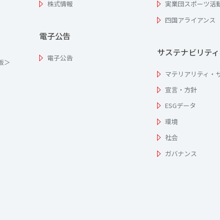
株式情報
実業団スポーツ活
四国アライアンス
電子公告
サステナビリティ
電子公告
為版＞
マテリアリティ・
宣言・方針
ESGデータ
環境
社会
ガバナンス