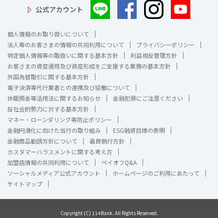
公式アカウント
個人情報のお取り扱いについて
法人等のお客さまの情報の共同利用について
プライバシーポリシー
特定個人情報等の取扱いに関する基本方針
利益相反管理方針
お客さまの資産運用及び資産形成をご支援する業務の基本方針
外国為替取引に関する基本方針
電子決済等代行業者との連携及び協働について
休眠預金等活用法に関するお知らせ
金融犯罪にご注意ください
反社会的勢力に対する基本方針
マネー・ローンダリング等防止ポリシー
金融円滑化に向けた当行の取り組み
ESG融資目標の表明
金融商品勧誘方針について
最良執行方針
カスタマーハラスメントに関する考え方
加盟店情報の共同利用について
ペイオフQ&A
ソーシャルメディア公式アカウント
ホームページのご利用にあたって
サイトマップ
Copyright (C) 114Bank. All Rights Reserved.