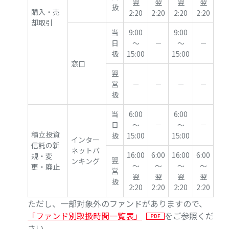
翌
翌
翌
翌
扱
購入・売
2:20
2:20
2:20
2:20
却取引
当
9:00
9:00
日
～
－
～
－
扱
15:00
15:00
窓口
翌
営
－
－
－
－
扱
当
6:00
6:00
日
～
－
～
－
積立投資
扱
15:00
15:00
インター
信託の新
ネットバ
16:00
6:00
16:00
6:00
規・変
翌
ンキング
～
～
～
～
更・廃止
営
翌
翌
翌
翌
扱
2:20
2:20
2:20
2:20
ただし、一部対象外のファンドがありますので、
「ファンド別取扱時間一覧表」
をご参照くだ
さい。