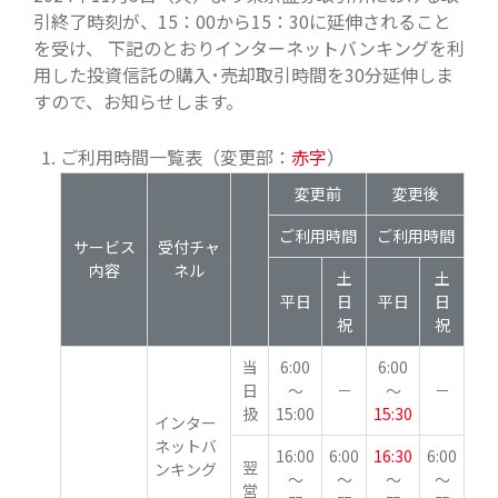
引終了時刻が、15：00から15：30に延伸されること
を受け、 下記のとおりインターネットバンキングを利
用した投資信託の購入･売却取引時間を30分延伸しま
すので、お知らせします。
ご利用時間一覧表（変更部：
赤字
）
変更前
変更後
ご利用時間
ご利用時間
サービス
受付チャ
内容
ネル
土
土
平日
日
平日
日
祝
祝
当
6:00
6:00
日
～
－
～
－
扱
15:00
15:30
インター
ネットバ
16:00
6:00
16:30
6:00
翌
ンキング
～
～
～
～
営