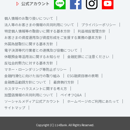
公式アカウント
個人情報のお取り扱いについて
法人等のお客さまの情報の共同利用について
プライバシーポリシー
特定個人情報等の取扱いに関する基本方針
利益相反管理方針
お客さまの資産運用及び資産形成をご支援する業務の基本方針
外国為替取引に関する基本方針
電子決済等代行業者との連携及び協働について
休眠預金等活用法に関するお知らせ
金融犯罪にご注意ください
反社会的勢力に対する基本方針
マネー・ローンダリング等防止ポリシー
金融円滑化に向けた当行の取り組み
ESG融資目標の表明
金融商品勧誘方針について
最良執行方針
カスタマーハラスメントに関する考え方
加盟店情報の共同利用について
ペイオフQ&A
ソーシャルメディア公式アカウント
ホームページのご利用にあたって
サイトマップ
Copyright (C) 114Bank. All Rights Reserved.