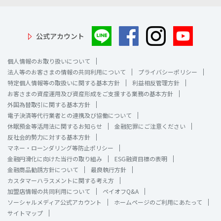
公式アカウント
個人情報のお取り扱いについて
法人等のお客さまの情報の共同利用について
プライバシーポリシー
特定個人情報等の取扱いに関する基本方針
利益相反管理方針
お客さまの資産運用及び資産形成をご支援する業務の基本方針
外国為替取引に関する基本方針
電子決済等代行業者との連携及び協働について
休眠預金等活用法に関するお知らせ
金融犯罪にご注意ください
反社会的勢力に対する基本方針
マネー・ローンダリング等防止ポリシー
金融円滑化に向けた当行の取り組み
ESG融資目標の表明
金融商品勧誘方針について
最良執行方針
カスタマーハラスメントに関する考え方
加盟店情報の共同利用について
ペイオフQ&A
ソーシャルメディア公式アカウント
ホームページのご利用にあたって
サイトマップ