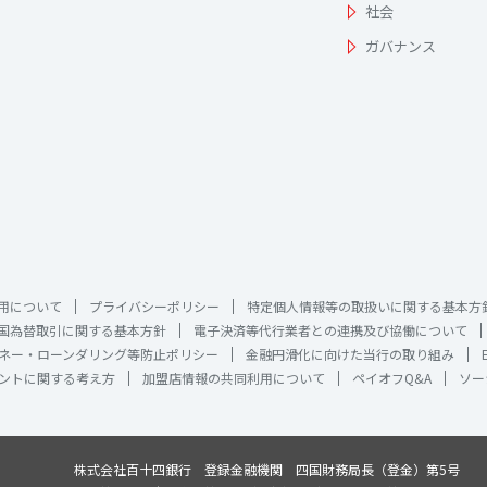
社会
ガバナンス
用について
プライバシーポリシー
特定個人情報等の取扱いに関する基本方
国為替取引に関する基本方針
電子決済等代行業者との連携及び協働について
ネー・ローンダリング等防止ポリシー
金融円滑化に向けた当行の取り組み
ントに関する考え方
加盟店情報の共同利用について
ペイオフQ&A
ソー
株式会社百十四銀行 登録金融機関 四国財務局長（登金）第5号