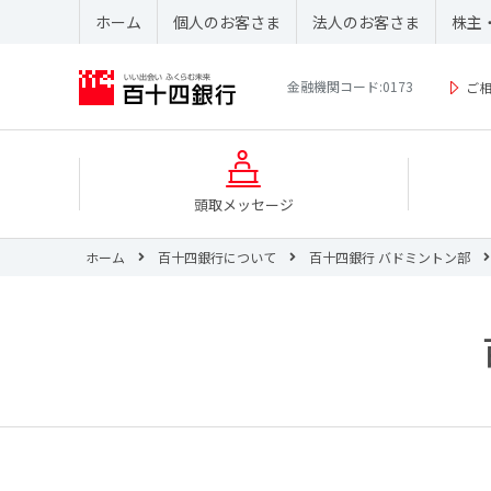
ホーム
個人のお客さま
法人のお客さま
株主
金融機関コード:0173
ご
頭取メッセージ
ホーム
百十四銀行について
百十四銀行 バドミントン部