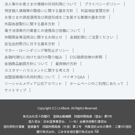
法人等のお客さまの情報の共同利用について
プライバシーポリシー
特定個人情報等の取扱いに関する基本方針
利益相反管理方針
お客さまの資産運用及び資産形成をご支援する業務の基本方針
外国為替取引に関する基本方針
電子決済等代行業者との連携及び協働について
休眠預金等活用法に関するお知らせ
金融犯罪にご注意ください
反社会的勢力に対する基本方針
マネー・ローンダリング等防止ポリシー
金融円滑化に向けた当行の取り組み
ESG融資目標の表明
金融商品勧誘方針について
最良執行方針
カスタマーハラスメントに関する考え方
加盟店情報の共同利用について
ペイオフQ&A
ソーシャルメディア公式アカウント
ホームページのご利用にあたって
サイトマップ
Copyright (C) 114Bank. All Rights Reserved.
株式会社百十四銀行 登録金融機関 四国財務局長（登金）第5号
加入協会：日本証券業協会、（一社）金融先物取引業協会
信託契約代理業 登録番号 四国財務局長（代信）第２号 所属信託会社の商号：三菱UFJ信託
銀行株式会社、三井住友信託銀行株式会社