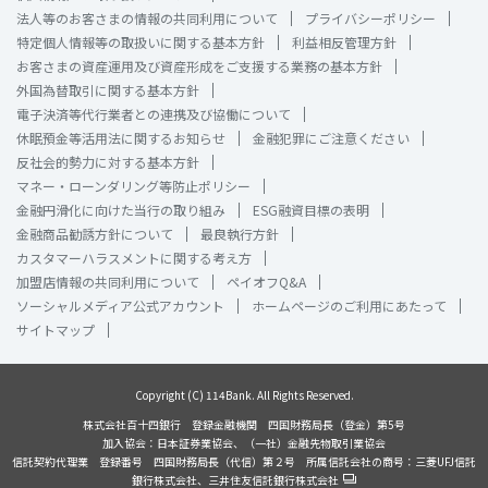
法人等のお客さまの情報の共同利用について
プライバシーポリシー
特定個人情報等の取扱いに関する基本方針
利益相反管理方針
お客さまの資産運用及び資産形成をご支援する業務の基本方針
外国為替取引に関する基本方針
電子決済等代行業者との連携及び協働について
休眠預金等活用法に関するお知らせ
金融犯罪にご注意ください
反社会的勢力に対する基本方針
マネー・ローンダリング等防止ポリシー
金融円滑化に向けた当行の取り組み
ESG融資目標の表明
金融商品勧誘方針について
最良執行方針
カスタマーハラスメントに関する考え方
加盟店情報の共同利用について
ペイオフQ&A
ソーシャルメディア公式アカウント
ホームページのご利用にあたって
サイトマップ
Copyright (C) 114Bank. All Rights Reserved.
株式会社百十四銀行 登録金融機関 四国財務局長（登金）第5号
加入協会：日本証券業協会、（一社）金融先物取引業協会
信託契約代理業 登録番号 四国財務局長（代信）第２号 所属信託会社の商号：三菱UFJ信託
銀行株式会社、三井住友信託銀行株式会社