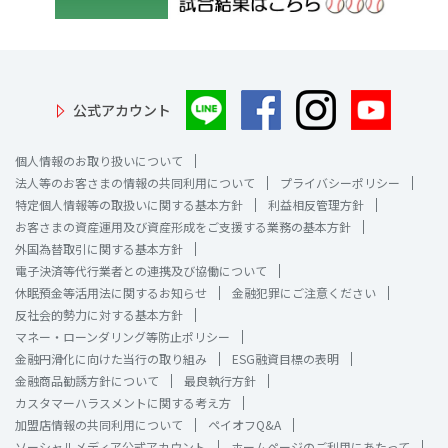
公式アカウント
個人情報のお取り扱いについて
法人等のお客さまの情報の共同利用について
プライバシーポリシー
特定個人情報等の取扱いに関する基本方針
利益相反管理方針
お客さまの資産運用及び資産形成をご支援する業務の基本方針
外国為替取引に関する基本方針
電子決済等代行業者との連携及び協働について
休眠預金等活用法に関するお知らせ
金融犯罪にご注意ください
反社会的勢力に対する基本方針
マネー・ローンダリング等防止ポリシー
金融円滑化に向けた当行の取り組み
ESG融資目標の表明
金融商品勧誘方針について
最良執行方針
カスタマーハラスメントに関する考え方
加盟店情報の共同利用について
ペイオフQ&A
ソーシャルメディア公式アカウント
ホームページのご利用にあたって