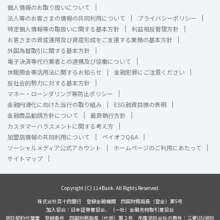
個人情報のお取り扱いについて
法人等のお客さまの情報の共同利用について
プライバシーポリシー
特定個人情報等の取扱いに関する基本方針
利益相反管理方針
お客さまの資産運用及び資産形成をご支援する業務の基本方針
外国為替取引に関する基本方針
電子決済等代行業者との連携及び協働について
休眠預金等活用法に関するお知らせ
金融犯罪にご注意ください
反社会的勢力に対する基本方針
マネー・ローンダリング等防止ポリシー
金融円滑化に向けた当行の取り組み
ESG融資目標の表明
金融商品勧誘方針について
最良執行方針
カスタマーハラスメントに関する考え方
加盟店情報の共同利用について
ペイオフQ&A
ソーシャルメディア公式アカウント
ホームページのご利用にあたって
サイトマップ
Copyright (C) 114Bank. All Rights Reserved.
株式会社百十四銀行 登録金融機関 四国財務局長（登金）第5号
加入協会：日本証券業協会、（一社）金融先物取引業協会
信託契約代理業 登録番号 四国財務局長（代信）第２号 所属信託会社の商号：三菱UFJ信託