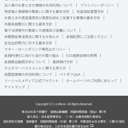
法人等のお客さまの情報の共同利用について
プライバシーポリシー
特定個人情報等の取扱いに関する基本方針
利益相反管理方針
お客さまの資産運用及び資産形成をご支援する業務の基本方針
外国為替取引に関する基本方針
電子決済等代行業者との連携及び協働について
休眠預金等活用法に関するお知らせ
金融犯罪にご注意ください
反社会的勢力に対する基本方針
マネー・ローンダリング等防止ポリシー
金融円滑化に向けた当行の取り組み
ESG融資目標の表明
金融商品勧誘方針について
最良執行方針
カスタマーハラスメントに関する考え方
加盟店情報の共同利用について
ペイオフQ&A
ソーシャルメディア公式アカウント
ホームページのご利用にあたって
サイトマップ
Copyright (C) 114Bank. All Rights Reserved.
株式会社百十四銀行 登録金融機関 四国財務局長（登金）第5号
加入協会：日本証券業協会、（一社）金融先物取引業協会
信託契約代理業 登録番号 四国財務局長（代信）第２号 所属信託会社の商号：三菱UFJ信託
銀行株式会社、三井住友信託銀行株式会社