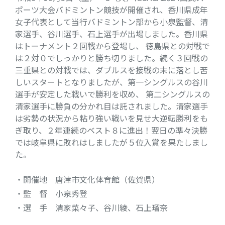
ポーツ大会バドミントン競技が開催され、香川県成年
女子代表として当行バドミントン部から小泉監督、清
家選手、谷川選手、石上選手が出場しました。香川県
はトーナメント２回戦から登場し、 徳島県との対戦で
は２対０でしっかりと勝ち切りました。続く３回戦の
三重県との対戦では、ダブルスを接戦の末に落とし苦
しいスタートとなりましたが、第一シングルスの谷川
選手が安定した戦いで勝利を収め、 第二シングルスの
清家選手に勝負の分かれ目は託されました。清家選手
は劣勢の状況から粘り強い戦いを見せ大逆転勝利をも
ぎ取り、２年連続のベスト８に進出！翌日の準々決勝
では岐阜県に敗れはしましたが５位入賞を果たしまし
た。
・開催地 唐津市文化体育館（佐賀県）
・監 督 小泉秀登
・選 手 清家菜々子、谷川綾、石上瑠奈