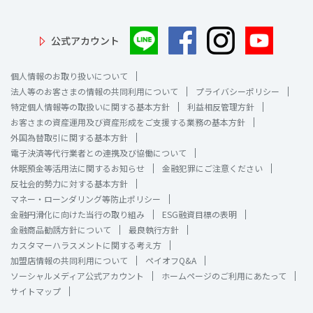
公式アカウント
個人情報のお取り扱いについて
法人等のお客さまの情報の共同利用について
プライバシーポリシー
特定個人情報等の取扱いに関する基本方針
利益相反管理方針
お客さまの資産運用及び資産形成をご支援する業務の基本方針
外国為替取引に関する基本方針
電子決済等代行業者との連携及び協働について
休眠預金等活用法に関するお知らせ
金融犯罪にご注意ください
反社会的勢力に対する基本方針
マネー・ローンダリング等防止ポリシー
金融円滑化に向けた当行の取り組み
ESG融資目標の表明
金融商品勧誘方針について
最良執行方針
カスタマーハラスメントに関する考え方
加盟店情報の共同利用について
ペイオフQ&A
ソーシャルメディア公式アカウント
ホームページのご利用にあたって
サイトマップ