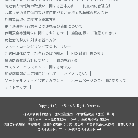
特定個人情報等の取扱いに関する基本方針
利益相反管理方針
お客さまの資産運用及び資産形成をご支援する業務の基本方針
外国為替取引に関する基本方針
電子決済等代行業者との連携及び協働について
休眠預金等活用法に関するお知らせ
金融犯罪にご注意ください
反社会的勢力に対する基本方針
マネー・ローンダリング等防止ポリシー
金融円滑化に向けた当行の取り組み
ESG融資目標の表明
金融商品勧誘方針について
最良執行方針
カスタマーハラスメントに関する考え方
加盟店情報の共同利用について
ペイオフQ&A
ソーシャルメディア公式アカウント
ホームページのご利用にあたって
サイトマップ
Copyright (C) 114Bank. All Rights Reserved.
株式会社百十四銀行 登録金融機関 四国財務局長（登金）第5号
加入協会：日本証券業協会、（一社）金融先物取引業協会
信託契約代理業 登録番号 四国財務局長（代信）第２号 所属信託会社の商号：三菱UFJ信託
銀行株式会社、三井住友信託銀行株式会社