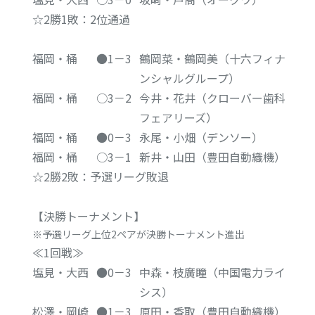
☆2勝1敗：2位通過
福岡・桶
●1－3
鶴岡菜・鶴岡美（十六フィナ
ンシャルグループ）
福岡・桶
○3－2
今井・花井（クローバー歯科
フェアリーズ）
福岡・桶
●0－3
永尾・小畑（デンソー）
福岡・桶
○3－1
新井・山田（豊田自動織機）
☆2勝2敗：予選リーグ敗退
【決勝トーナメント】
予選リーグ上位2ペアが決勝トーナメント進出
≪1回戦≫
塩見・大西
●0－3
中森・枝廣瞳（中国電力ライ
シス）
松澤・岡崎
●1－3
原田・香取（豊田自動織機）