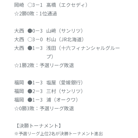
岡崎
○3－1
髙橋（エクセディ）
☆2勝0敗：1位通過
大西
●0－3
山﨑（サンリツ）
大西
○3－0
杉山（JR北海道）
大西
●1－3
浅田（十六フィナンシャルグルー
プ）
☆1勝2敗：予選リーグ敗退
福岡
●1－3
塩屋（愛媛銀行）
福岡
●2－3
三村（サンリツ）
福岡
●1－3
浦（オークワ）
☆0勝3敗：予選リーグ敗退
【決勝トーナメント】
予選リーグ上位2名が決勝トーナメント進出