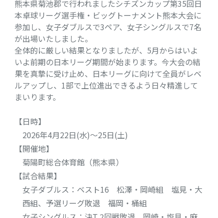
熊本県菊池郡で行われましたシチズンカップ第35回日
本卓球リーグ選手権・ビッグトーナメント熊本大会に
参加し、女子ダブルスで3ペア、女子シングルスで7名
が出場いたしました。
全体的に厳しい結果となりましたが、5月からはいよ
いよ前期の日本リーグ期間が始まります。今大会の結
果を真摯に受け止め、日本リーグに向けて全員がレベ
ルアップし、1部で上位進出できるよう日々精進して
まいります。
【日時】
2026年4月22日(水)～25日(土)
【開催地】
菊陽町総合体育館（熊本県）
【試合結果】
女子ダブルス：ベスト16 松澤・岡崎組 塩見・大
西組、予選リーグ敗退 福岡・桶組
女子シングルス：決T 2回戦敗退 岡崎・塩見・麻