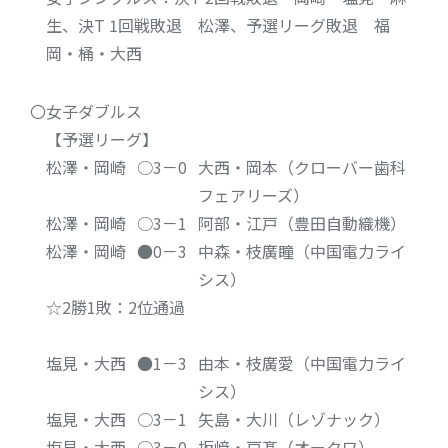
生、決T 1回戦敗退 松澤、予選リーグ敗退 福
岡・桶・大西
〇女子ダブルス
【予選リーグ】
松澤・岡崎
○3－0
大西・岡本（クローバー歯科
フェアリーズ）
松澤・岡崎
○3－1
阿部・江戸（豊田自動織機）
松澤・岡崎
●0－3
中森・枝廣瞳（中国電力ライ
シス）
☆2勝1敗：2位通過
塩見・大西
●1－3
由本・枝廣愛（中国電力ライ
シス）
塩見・大西
○3－1
矢島・大川（レゾナック）
塩見・大西
○3－0
坂﨑・戸髙（オークワ）