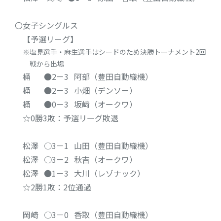
〇女子シングルス
【予選リーグ】
塩見選手・麻生選手はシードのため決勝トーナメント2回
戦から出場
桶
●2－3
阿部（豊田自動織機）
桶
●2－3
小畑（デンソー）
桶
●0－3
坂﨑（オークワ）
☆0勝3敗：予選リーグ敗退
松澤
○3－1
山田（豊田自動織機）
松澤
○3－2
秋吉（オークワ）
松澤
●1－3
大川（レゾナック）
☆2勝1敗：2位通過
岡崎
○3－0
香取（豊田自動織機）