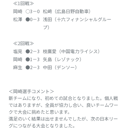
≪1回戦≫
岡崎
○3－0
松﨑（広島日野自動車）
松澤
●0－3
浅田（十六フィナンシャルグルー
プ）
≪2回戦≫
塩見
●2－3
枝廣愛（中国電力ライシス）
岡崎
●1－3
矢島（レゾナック）
麻生
●2－3
中田（デンソー）
＜岡崎選手コメント＞
新チームになり、初めての試合となりました。個人戦
ではありますが、全員が協力し合い、良いチームワー
クで大会に挑めたと思います。
満足のいく結果は出せませんでしたが、次の日本リー
グにつながる大会となりました。