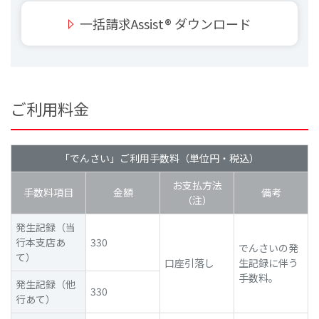
一括請求Assist® ダウンロード
ご利用料金
「でんさい」ご利用手数料（単位円・税込）
お支払方法
手数料項目
金額
備考
（注）
発生記録（当
行本支店あ
330
でんさいの発
て）
口座引落し
生記録に伴う
手数料。
発生記録（他
330
行あて）