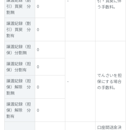
譲渡記録（割
-
引・買戻に伴
引）買戻 分
0
う手数料。
割無
譲渡記録（割
引）買戻 分
0
割有
譲渡記録（担
0
保）分割無
譲渡記録（担
0
保）分割有
でんさいを担
譲渡記録（担
-
保にする場合
保）解除 分
0
の手数料。
割無
譲渡記録（担
保）解除 分
0
割有
口座間送金決