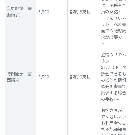
に、関係者全
変更記録（書
3,300
都度お支払
員の承諾と
面請求）
「でんさいネ
ット」への書
面での記録請
求が必要で
す。
通常の「でん
さい
STATION」で
特例開示（書
照会できるも
5,500
都度お支払
面請求）
の以外の情報
照会を書面で
請求する場合
の手数料。
お客さまが、
でんさいネッ
ト利用者の支
払不能通知ま