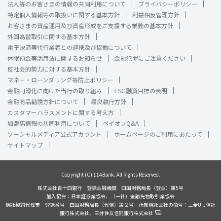
法人等のお客さまの情報の共同利用について
プライバシーポリシー
特定個人情報等の取扱いに関する基本方針
利益相反管理方針
お客さまの資産運用及び資産形成をご支援する業務の基本方針
外国為替取引に関する基本方針
電子決済等代行業者との連携及び協働について
休眠預金等活用法に関するお知らせ
金融犯罪にご注意ください
反社会的勢力に対する基本方針
マネー・ローンダリング等防止ポリシー
金融円滑化に向けた当行の取り組み
ESG融資目標の表明
金融商品勧誘方針について
最良執行方針
カスタマーハラスメントに関する考え方
加盟店情報の共同利用について
ペイオフQ&A
ソーシャルメディア公式アカウント
ホームページのご利用にあたって
サイトマップ
Copyright (C) 114Bank. All Rights Reserved.
株式会社百十四銀行 登録金融機関 四国財務局長（登金）第5号
加入協会：日本証券業協会、（一社）金融先物取引業協会
信託契約代理業 登録番号 四国財務局長（代信）第２号 所属信託会社の商号：三菱UFJ信託
銀行株式会社、三井住友信託銀行株式会社