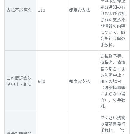
たは取引停止
処分通知の有
支払不能照会
110
都度お支払
無および通知
された支払不
能情報の内容
について、照
会を行う際の
手数料。
支払猶予等、
債権者、債務
者の都合によ
る決済中止・
口座間送金決
660
都度お支払
組戻の場合
済中止・組戻
（法的措置等
によらない場
合）、の手数
料。
でんさい残高
の証明書発行
手数料。「で
残高証明書発