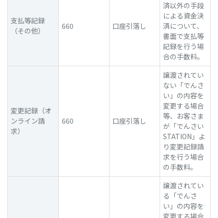
済以外の手段
による資金決
支払等記録
660
口座引落し
済について、
（その他）
書面で支払等
記録を行う場
合の手数料。
譲渡されてい
ない「でんさ
い」の内容を
変更する場合
変更記録（オ
等、お客さま
ンライン請
660
口座引落し
が「でんさい
求）
STATION」よ
り変更記録請
求を行う場合
の手数料。
譲渡されてい
る「でんさ
い」の内容を
変更する場合