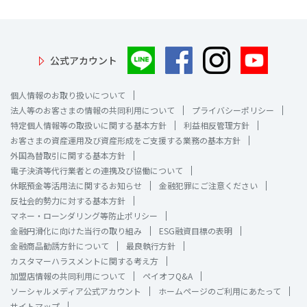
公式アカウント
個人情報のお取り扱いについて
法人等のお客さまの情報の共同利用について
プライバシーポリシー
特定個人情報等の取扱いに関する基本方針
利益相反管理方針
お客さまの資産運用及び資産形成をご支援する業務の基本方針
外国為替取引に関する基本方針
電子決済等代行業者との連携及び協働について
休眠預金等活用法に関するお知らせ
金融犯罪にご注意ください
反社会的勢力に対する基本方針
マネー・ローンダリング等防止ポリシー
金融円滑化に向けた当行の取り組み
ESG融資目標の表明
金融商品勧誘方針について
最良執行方針
カスタマーハラスメントに関する考え方
加盟店情報の共同利用について
ペイオフQ&A
ソーシャルメディア公式アカウント
ホームページのご利用にあたって
サイトマップ