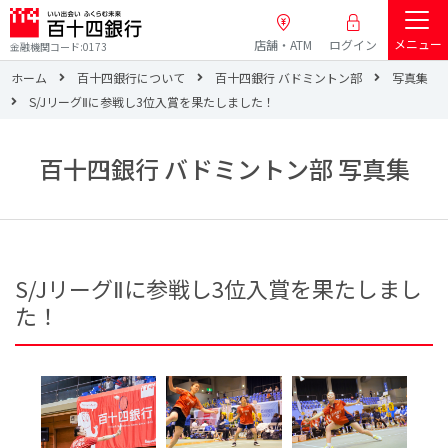
メニュー
店舗・ATM
ログイン
金融機関コード:0173
ホーム
百十四銀行について
百十四銀行 バドミントン部
写真集
S/JリーグⅡに参戦し3位入賞を果たしました！
百十四銀行 バドミントン部 写真集
S/JリーグⅡに参戦し3位入賞を果たしまし
た！