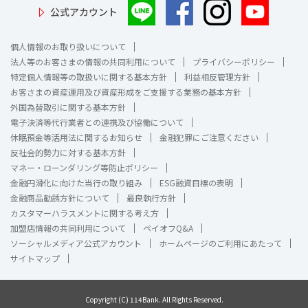
公式アカウント
個人情報のお取り扱いについて
法人等のお客さまの情報の共同利用について
プライバシーポリシー
特定個人情報等の取扱いに関する基本方針
利益相反管理方針
お客さまの資産運用及び資産形成をご支援する業務の基本方針
外国為替取引に関する基本方針
電子決済等代行業者との連携及び協働について
休眠預金等活用法に関するお知らせ
金融犯罪にご注意ください
反社会的勢力に対する基本方針
マネー・ローンダリング等防止ポリシー
金融円滑化に向けた当行の取り組み
ESG融資目標の表明
金融商品勧誘方針について
最良執行方針
カスタマーハラスメントに関する考え方
加盟店情報の共同利用について
ペイオフQ&A
ソーシャルメディア公式アカウント
ホームページのご利用にあたって
サイトマップ
Copyright (C) 114Bank. All Rights Reserved.