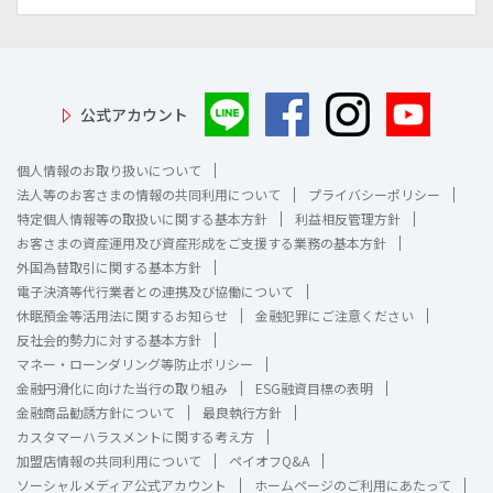
公式アカウント
個人情報のお取り扱いについて
法人等のお客さまの情報の共同利用について
プライバシーポリシー
特定個人情報等の取扱いに関する基本方針
利益相反管理方針
お客さまの資産運用及び資産形成をご支援する業務の基本方針
外国為替取引に関する基本方針
電子決済等代行業者との連携及び協働について
休眠預金等活用法に関するお知らせ
金融犯罪にご注意ください
反社会的勢力に対する基本方針
マネー・ローンダリング等防止ポリシー
金融円滑化に向けた当行の取り組み
ESG融資目標の表明
金融商品勧誘方針について
最良執行方針
カスタマーハラスメントに関する考え方
加盟店情報の共同利用について
ペイオフQ&A
ソーシャルメディア公式アカウント
ホームページのご利用にあたって