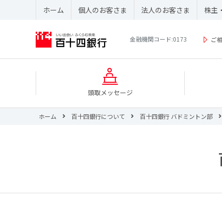
ホーム
個人のお客さま
法人のお客さま
株主
金融機関コード:0173
ご
頭取メッセージ
ホーム
百十四銀行について
百十四銀行 バドミントン部