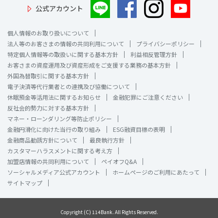
公式アカウント
個人情報のお取り扱いについて
法人等のお客さまの情報の共同利用について
プライバシーポリシー
特定個人情報等の取扱いに関する基本方針
利益相反管理方針
お客さまの資産運用及び資産形成をご支援する業務の基本方針
外国為替取引に関する基本方針
電子決済等代行業者との連携及び協働について
休眠預金等活用法に関するお知らせ
金融犯罪にご注意ください
反社会的勢力に対する基本方針
マネー・ローンダリング等防止ポリシー
金融円滑化に向けた当行の取り組み
ESG融資目標の表明
金融商品勧誘方針について
最良執行方針
カスタマーハラスメントに関する考え方
加盟店情報の共同利用について
ペイオフQ&A
ソーシャルメディア公式アカウント
ホームページのご利用にあたって
サイトマップ
Copyright (C) 114Bank. All Rights Reserved.