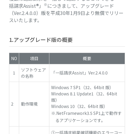
※
括請求Assist®」
につきまして、アップグレード
（Ver.2.4.0.0）版を平成30年1月9日より無償でリリー
スいたします。
1.アップグレード版の概要
NO
項目
概要
ソフトウェア
1
「一括請求Assist」Ver.2.4.0.0
の名称
Windows 7 SP1（32、64bit 版）
Windows 8.1 Update1（32、64bit
版）
2
動作環境
Windows 10（32、64bit 版）
.NetFramework3.5 SP1上で動作す
るアプリケーションです。
①一括請求結果確認機能のエラーコー