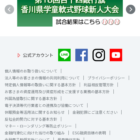
公式アカウント
個人情報のお取り扱いについて
法人等のお客さまの情報の共同利用について
プライバシーポリシー
特定個人情報等の取扱いに関する基本方針
利益相反管理方針
お客さまの資産運用及び資産形成をご支援する業務の基本方針
外国為替取引に関する基本方針
電子決済等代行業者との連携及び協働について
休眠預金等活用法に関するお知らせ
金融犯罪にご注意ください
反社会的勢力に対する基本方針
マネー・ローンダリング等防止ポリシー
金融円滑化に向けた当行の取り組み
ESG融資目標の表明
金融商品勧誘方針について
最良執行方針