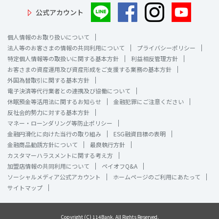
公式アカウント
個人情報のお取り扱いについて
法人等のお客さまの情報の共同利用について
プライバシーポリシー
特定個人情報等の取扱いに関する基本方針
利益相反管理方針
お客さまの資産運用及び資産形成をご支援する業務の基本方針
外国為替取引に関する基本方針
電子決済等代行業者との連携及び協働について
休眠預金等活用法に関するお知らせ
金融犯罪にご注意ください
反社会的勢力に対する基本方針
マネー・ローンダリング等防止ポリシー
金融円滑化に向けた当行の取り組み
ESG融資目標の表明
金融商品勧誘方針について
最良執行方針
カスタマーハラスメントに関する考え方
加盟店情報の共同利用について
ペイオフQ&A
ソーシャルメディア公式アカウント
ホームページのご利用にあたって
サイトマップ
Copyright (C) 114Bank. All Rights Reserved.