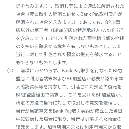
除を含みます｡）、取消し等により適法に解消された
場合（売買取引の解消と併せてBank Pay取引契約が
解消された場合を含みます｡）であっても、BP加盟
店以外の第三者（BP加盟店の特定承継人および当行
を含みます｡）に対して引落された預金相当額の金銭
の支払いを請求する権利を有しないものとし、また
当行に対して引落された預金の復元を請求すること
もできないものとします。
前項にかかわらず、Bank Pay取引を行なったBP加
盟店に利用者端末およびBP加盟店が必要と認める本
人確認資料等を持参して、引落された預金の復元を
BP加盟店経由で請求し、これを受けたBP加盟店が、
所定の方法で当行に対して取消しの電文を送信し、
当行が当該電文をBank Pay取引契約が成立した当日
中に受信した場合に限り、当行は引落された預金の
復元をします。加盟店端末または利用者端末から取