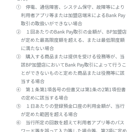
① 停電、通信障害、システム保守、故障等により
利用者アプリ等または加盟店端末によるBank Pay
取引の取扱いができない場合
② １回あたりのBank Pay取引の金額が、BP加盟店
が定めた最高限度額を超える、または最低限度額
に満たない場合
③ 購入する商品または提供を受ける役務等が、当
該BP加盟店においてBank Pay取引によって行うこ
とができないものと定めた商品または役務等に該
当する場合
④ 第１条第1項各号の但書又は第1条の2第1項但書
の定めに該当する場合
⑤ １日あたりの登録預金口座の利用金額が、当行
が定めた範囲を超える場合
⑥ 当行所定の回数を超えて利用者アプリ等のパス
ワード等を誤って入力等した場合等、第2項に定め