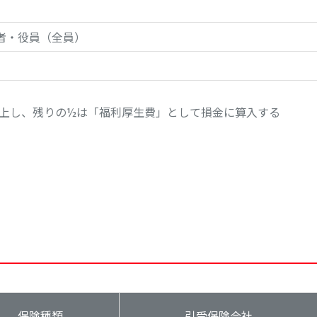
者・役員（全員）
上し、残りの½は「福利厚生費」として損金に算入する
保険種類
引受保険会社