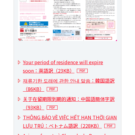
Your period of residence will expire
soon：英語訳（23KB）
재류기한 도래에 관한 안내 말씀：韓国語訳
（86KB）
关于在留期限到期的通知：中国語簡体字訳
（93KB）
THÔNG BÁO VỀ VIỆC HẾT HẠN THỜI GIAN
LƯU TRÚ：ベトナム語訳（228KB）