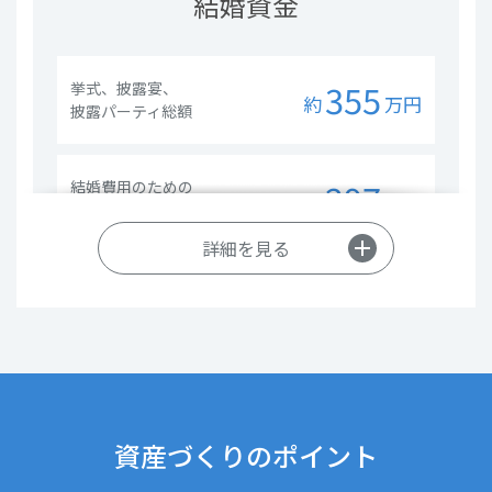
結婚資金
355
挙式、披露宴、
約
万円
披露パーティ総額
297
結婚費用のための
約
万円
夫婦の貯金総額
詳細を見る
※
出所： ゼクシィ結婚トレンド調査2017調べ（全国平均）
小数点以下を四捨五入して算出
貯蓄額（20歳代）
資産づくりのポイント