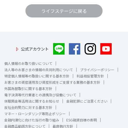
非課税で
コツコツ積み立て
ライフステージに戻る
1
NISA
早い時期から年金の準備をしましょう
公式アカウント
個人情報のお取り扱いについて
住宅購入資金
法人等のお客さまの情報の共同利用について
プライバシーポリシー
税制優遇を利用した
私的年金
特定個人情報等の取扱いに関する基本方針
利益相反管理方針
人生で一番高い買い物と言われています。
お客さまの資産運用及び資産形成をご支援する業務の基本方針
iDeCo
(個人型確定拠出年金)
必要なお金について理解しておきましょ
外国為替取引に関する基本方針
う。
電子決済等代行業者との連携及び協働について
休眠預金等活用法に関するお知らせ
金融犯罪にご注意ください
反社会的勢力に対する基本方針
2
マネー・ローンダリング等防止ポリシー
払込・受取期間を自由に決めたい方は
金融円滑化に向けた当行の取り組み
ESG融資目標の表明
個人年金保険
金融商品勧誘方針について
最良執行方針