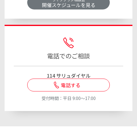
年率 3％
460万円
開催スケジュールを見る
低金利のマイカーローンで支出を節約
年率 5％
544万円
114マイカーローン
※
上記の計算にあたっては、税金や手数料等を考慮していませ
ん。
※
1年ごとの複利計算。
電話でのご相談
※
小数点第1位以下を四捨五入しています。
114 サリュダイヤル
資産づくりをサポートする
電話する
商品・サービス
人生の3大資金について
受付時間：平日 9:00～17:00
確認しておきましょう
時間を味方につける！
人生で必要になってくる資金の中でも特に金額が大き
積立て投資信託＋NISAがおすすめです
く、
より早めの準備が必要な次の3つについては「人
生の3大資金」と呼ばれています。