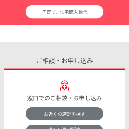
毎月積立てをする際に、利回りを味方につけることで
マイカー購入にかかる費用
目標額に早く到達することができます。
子育て、住宅購入世代
ただし、高い利回りを目指すことは、よりリスクを伴
うことになります。
新車購入費
利回りによる金額の違い
（25歳から毎月2万円を積立てた場合）
319
ご相談・お申し込み
新車
約
万円
40歳のとき
50歳のとき
60歳のとき
※
出所：総務省統計局「2016年小売物価統計調査（動向編）」（小型乗
用車、1.50L超）
積立元本
窓口でのご相談・お申し込み
360万円
（0％）
マイカー購入費用を
お近くの店舗を探す
年率 1％
390万円
サポートする商品・サービス
ライフプラン相談会