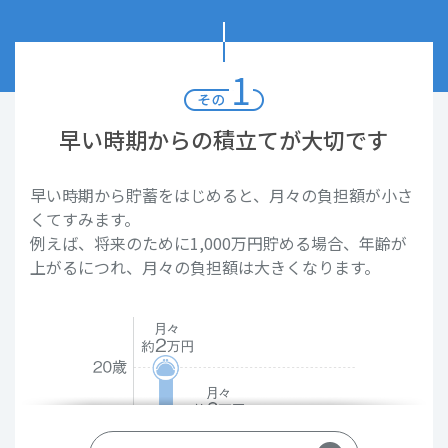
170
単身世帯
約
万円
300
二人以上世帯
約
万円
早い時期からの積立てが
大切です
※
20歳代の中央値を表示。平均値に比べ、極端なデータ（上記の場合、
早い時期から貯蓄をはじめると、月々の負担額が小さ
極端に貯蓄残高が多かったり少なかったりする世帯）の影響を受けに
くてすみます。
くい。
例えば、将来のために1,000万円貯める場合、年齢が
出所：金融広報中央委員会「2017年家計の金融行動に関する世論調
上がるにつれ、月々の負担額は大きくなります。
査」（単身世帯）および「2017年家計の金融行動に関する世論調査」
（二人以上世帯）より
結婚費用をサポート
する商品・サービス