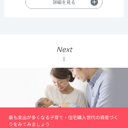
詳細を見る
貯金が苦手な人は毎月
自動で貯蓄
自動つみたて
定期預金
Next
非課税でコツコツためる
NISA
貯めながらふやしましょう
最も支出が多くなる
子育て・住宅購入世代の資産づく
りをみてみましょう