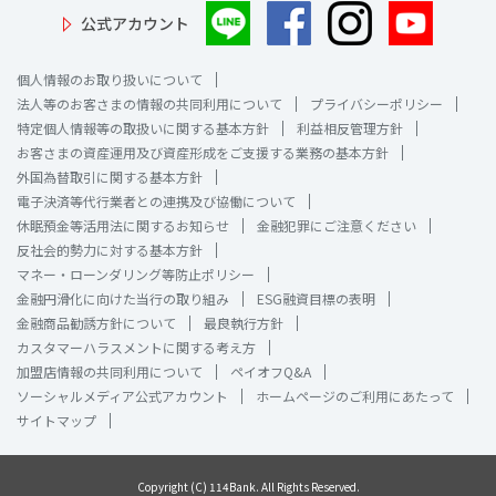
公式アカウント
相続税の非課税枠がある
民事信託簡易パッケージ
生命保険
個人情報のお取り扱いについて
託して安心
法人等のお客さまの情報の共同利用について
プライバシーポリシー
特定個人情報等の取扱いに関する基本方針
利益相反管理方針
お客さまの資産運用及び資産形成をご支援する業務の基本方針
非課税枠で家族の負担を
外国為替取引に関する基本方針
軽減したい
介護が必要になった時に
電子決済等代行業者との連携及び協働について
経済的負担を
終身保険
休眠預金等活用法に関するお知らせ
金融犯罪にご注意ください
サポート
反社会的勢力に対する基本方針
介護保険・
マネー・ローンダリング等防止ポリシー
認知症保険
金融円滑化に向けた当行の取り組み
ESG融資目標の表明
金融商品勧誘方針について
最良執行方針
カスタマーハラスメントに関する考え方
加盟店情報の共同利用について
ペイオフQ&A
ソーシャルメディア公式アカウント
ホームページのご利用にあたって
サイトマップ
相続をスムーズに
進めるための
Copyright (C) 114Bank. All Rights Reserved.