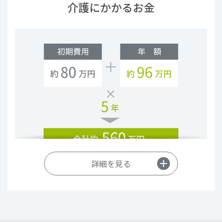
介護にかかるお金
預貯金は100％相続税の課税対象となりますが、生命
保険には特有の相続時税務取扱いがあります。
詳細を見る
※
出所：（公財）生命保険文化センター 「2015年度生命保険に関する
全国実態調査」（住宅改修や介護用ベッドの購入など）
生命保険の死亡保険金には
一定の相続税の