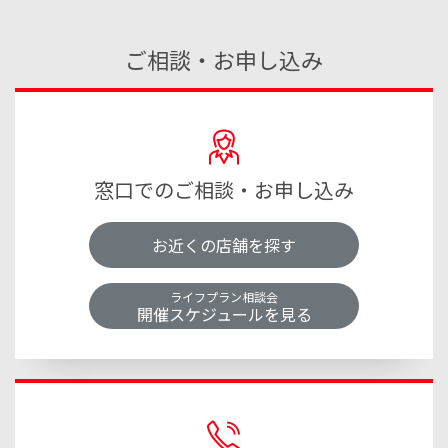
非課税枠があります
ご相談・お申し込み
高齢者向け住まいの概要と
かかる費用を確認しましょう
相続税法第12条
高齢化社会が加速するいま、高齢者向けの住まいは多
様化しています。
窓口でのご相談・お申し込み
それぞれの契約形態やサービスの概要などを確認し、
経済的な負担も含め、自分に合った住宅を選択するこ
お近くの店舗を探す
とが大切です。
ライフプラン相談会
開催スケジュールを見る
最初に1回だけ、
入居金、入居一時金が必要
【計算例】法定相続人が配偶者、長男、長女の3人の
入居一時金とは、終身サービスなどを受ける利
場合
用権の取得費用のことで、
300万円～500万円前