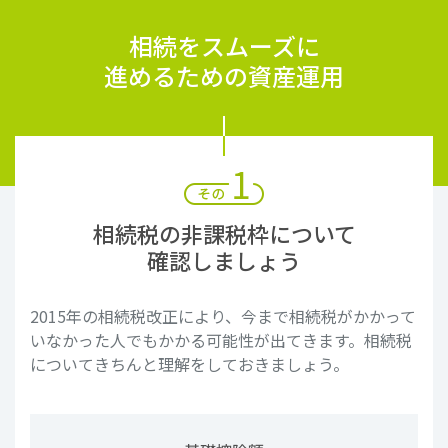
裁判所への相続関係の
相続をスムーズに
相談が増えています
進めるための資産運用
それほど多くない預金と自宅の土地建物などの不動産
を抱えている家庭においても、
トラブルを未然に防ぐ
ための対策が必要です。
相続税の非課税枠について
確認しましょう
2015年の相続税改正により、今まで相続税がかかって
いなかった人でもかかる可能性が出てきます。
相続税
についてきちんと理解をしておきましょう。