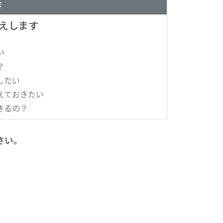
容
えします
い
？
したい
えておきたい
きるの？
さい。