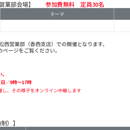
松東営業部会場】
参加費無料 定員30名
テーマ
高松西営業部（香西支店）での開催となります。
のページをご覧ください。
い。
日／9時～17時
催し、その様子をオンライン中継します
約制）】