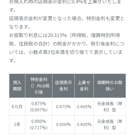
お預入れ時の店頭表示金利に0.4%を上乗せいたしま
す。
店頭表示金利が変更となった場合、特別金利も変更と
なります。
お受取り利息には20.315%（所得税、復興特別所得
税、住民税の合計）の税金がかかり、税引後金利につ
いては、小数点第3位未満を切り捨てて表示していま
す。
特別金利
預入
店頭表示
上乗せ
満期時のお取
（）内は税
期間
金利
金利
扱い
引後
0.875%
元金成長（単
6カ月
0.475%
0.400%
（0.697%）
利）型
0.900%
元金成長（単
1年
0.500%
0.400%
（0.717%）
利）型