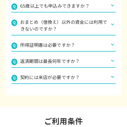
お申込みいただけます。（専業主婦・年金収入の
65歳以上でも申込みできますか？
Q
みの方は申込みできません）
69歳までお申込みいただけます。（※完済時年齢
おまとめ（借換え）以外の資金には利用で
Q
は75歳以下）
きないのですか？
おまとめ以外の使途でもご利用可能です。
所得証明書は必要ですか？
Q
300万円以下のお借入れなら原則不要です。
返済期間は最長何年ですか？
Q
最長15年（180回）まで可能です。
契約には来店が必要ですか？
Q
ご来店不要でご契約可能です。
ご利用条件