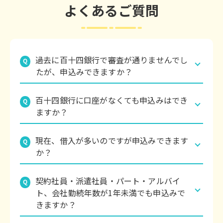
よくあるご質問
過去に百十四銀行で審査が通りませんでし
Q
たが、申込みできますか？
お申込みいただけます。商品により審査基準が異
百十四銀行に口座がなくても申込みはでき
Q
なりますのでお気軽にお申込み・ご相談くださ
ますか？
い。
お申込みいただけます。ただし、ご契約までにア
現在、借入が多いのですが申込みできます
Q
プリかご来店で普通預金口座を開設いただくこと
か？
となります。
お申込みいただけます。114おまとめローンはお客
契約社員・派遣社員・パート・アルバイ
Q
さまの完済を応援する商品です。まずはお気軽に
ト、会社勤続年数が1年未満でも申込みで
ご相談ください。
きますか？