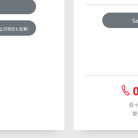
S
土日祝日も営業）
百十
受