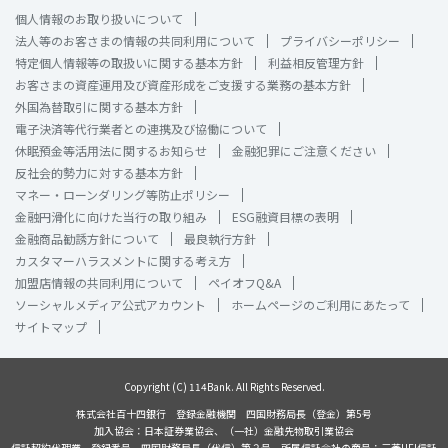
個人情報のお取り扱いについて
法人等のお客さまの情報の共同利用について
プライバシーポリシー
特定個人情報等の取扱いに関する基本方針
利益相反管理方針
お客さまの資産運用及び資産形成をご支援する業務の基本方針
外国為替取引に関する基本方針
電子決済等代行業者との連携及び協働について
休眠預金等活用法に関するお知らせ
金融犯罪にご注意ください
反社会的勢力に対する基本方針
マネー・ローンダリング等防止ポリシー
金融円滑化に向けた当行の取り組み
ESG融資目標の表明
金融商品勧誘方針について
最良執行方針
カスタマーハラスメントに関する考え方
加盟店情報の共同利用について
ペイオフQ&A
ソーシャルメディア公式アカウント
ホームページのご利用にあたって
サイトマップ
Copyright (C) 114Bank. All Rights Reserved.
株式会社百十四銀行 登録金融機関 四国財務局長（登金）第5号
加入協会：日本証券業協会、（一社）金融先物取引業協会
信託契約代理業 登録番号 四国財務局長（代信）第２号 所属信託会社の商号：三菱UFJ信託