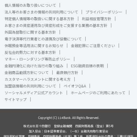
個人情報のお取り扱いについて
法人等のお客さまの情報の共同利用について
プライバシーポリシー
特定個人情報等の取扱いに関する基本方針
利益相反管理方針
お客さまの資産運用及び資産形成をご支援する業務の基本方針
外国為替取引に関する基本方針
電子決済等代行業者との連携及び協働について
休眠預金等活用法に関するお知らせ
金融犯罪にご注意ください
反社会的勢力に対する基本方針
マネー・ローンダリング等防止ポリシー
金融円滑化に向けた当行の取り組み
ESG融資目標の表明
金融商品勧誘方針について
最良執行方針
カスタマーハラスメントに関する考え方
加盟店情報の共同利用について
ペイオフQ&A
ソーシャルメディア公式アカウント
ホームページのご利用にあたって
サイトマップ
Copyright (C) 114Bank. All Rights Reserved.
株式会社百十四銀行 登録金融機関 四国財務局長（登金）第5号
加入協会：日本証券業協会、（一社）金融先物取引業協会
信託契約代理業 登録番号 四国財務局長（代信）第２号 所属信託会社の商号：三菱UFJ信託