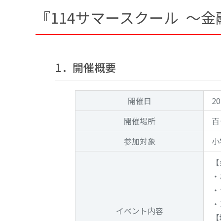
『114サマースクール ～
1．開催概要
開催日
2
開催場所
百
参加対象
小
【
・
・
・
イベント
内容
【