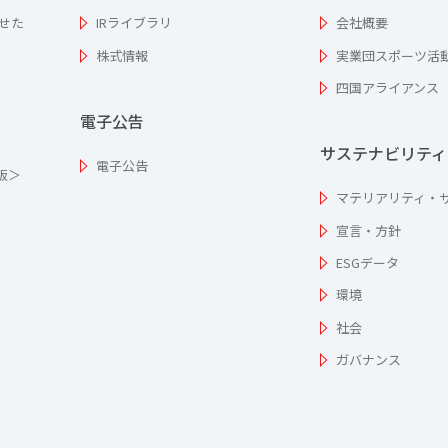
せた
IRライブラリ
会社概要
株式情報
実業団スポーツ活
四国アライアンス
電子公告
サステナビリティ
電子公告
為版＞
マテリアリティ・
宣言・方針
ESGデータ
環境
社会
ガバナンス