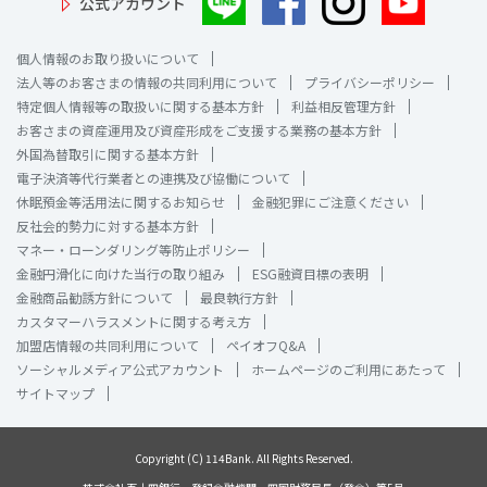
公式アカウント
個人情報のお取り扱いについて
法人等のお客さまの情報の共同利用について
プライバシーポリシー
特定個人情報等の取扱いに関する基本方針
利益相反管理方針
お客さまの資産運用及び資産形成をご支援する業務の基本方針
外国為替取引に関する基本方針
電子決済等代行業者との連携及び協働について
休眠預金等活用法に関するお知らせ
金融犯罪にご注意ください
反社会的勢力に対する基本方針
マネー・ローンダリング等防止ポリシー
金融円滑化に向けた当行の取り組み
ESG融資目標の表明
金融商品勧誘方針について
最良執行方針
カスタマーハラスメントに関する考え方
加盟店情報の共同利用について
ペイオフQ&A
ソーシャルメディア公式アカウント
ホームページのご利用にあたって
サイトマップ
Copyright (C) 114Bank. All Rights Reserved.