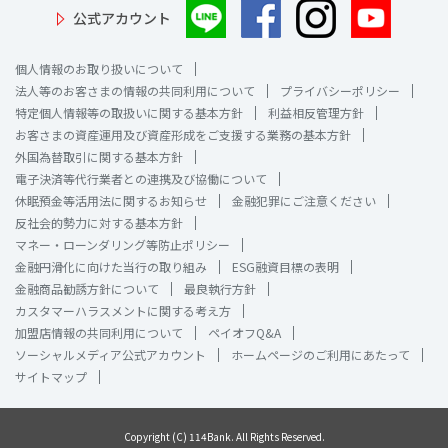
公式アカウント
個人情報のお取り扱いについて
法人等のお客さまの情報の共同利用について
プライバシーポリシー
特定個人情報等の取扱いに関する基本方針
利益相反管理方針
お客さまの資産運用及び資産形成をご支援する業務の基本方針
外国為替取引に関する基本方針
電子決済等代行業者との連携及び協働について
休眠預金等活用法に関するお知らせ
金融犯罪にご注意ください
反社会的勢力に対する基本方針
マネー・ローンダリング等防止ポリシー
金融円滑化に向けた当行の取り組み
ESG融資目標の表明
金融商品勧誘方針について
最良執行方針
カスタマーハラスメントに関する考え方
加盟店情報の共同利用について
ペイオフQ&A
ソーシャルメディア公式アカウント
ホームページのご利用にあたって
サイトマップ
Copyright (C) 114Bank. All Rights Reserved.